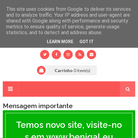
This site uses cookies from Google to deliver its services
and to analyze traffic. Your IP address and user-agent are
shared with Google along with performance and security
metrics to ensure quality of service, generate usage
statistics, and to detect and address abuse.
LEARN MORE
GOT IT
Carrinho
0
item(s)
Mensagem importante
T
e
Temos novo site, visite-no
m
o
s em www.benigal.eu
s