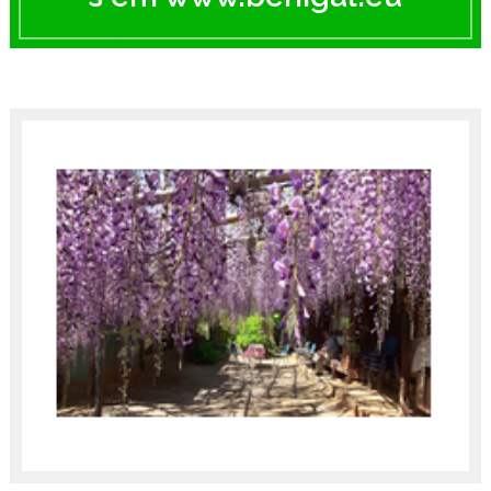
n
o
v
o
s
i
t
e
,
v
i
s
i
t
e
-
n
o
s
e
m
w
w