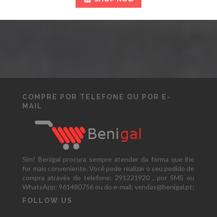
COMPRE POR TELEFONE OU POR E-
MAIL
Sim! Benigal procura sempre atender da forma que lhe
for mais conveniente. Você pode realizar o seu pedido de
compra através do telefone: 291221920 , por SMS ou
WhatsApp: 961480756 ou do e-mail: vendas@benigal.pt;
FOLLOW US