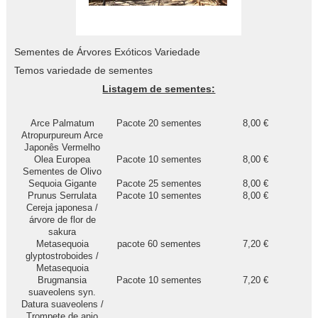
Sementes de Árvores Exóticos Variedade
Temos variedade de sementes
Listagem de sementes:
Arce Palmatum
Pacote 20 sementes
8,00 €
Atropurpureum Arce
Japonês Vermelho
Olea Europea
Pacote 10 sementes
8,00 €
Sementes de Olivo
Sequoia Gigante
Pacote 25 sementes
8,00 €
Prunus Serrulata
Pacote 10 sementes
8,00 €
Cereja japonesa /
árvore de flor de
sakura
Metasequoia
pacote 60 sementes
7,20 €
glyptostroboides /
Metasequoia
Brugmansia
Pacote 10 sementes
7,20 €
suaveolens syn.
Datura suaveolens /
Trompete de anjo