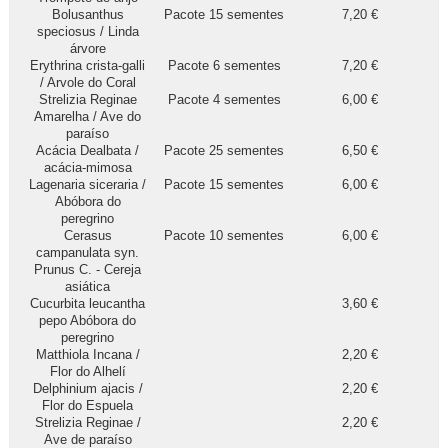
Bolusanthus
Pacote 15 sementes
7,20 €
speciosus / Linda
árvore
Erythrina crista-galli
Pacote 6 sementes
7,20 €
/ Arvole do Coral
Strelizia Reginae
Pacote 4 sementes
6,00 €
Amarelha / Ave do
paraíso
Acácia Dealbata /
Pacote 25 sementes
6,50 €
acácia-mimosa
Lagenaria siceraria /
Pacote 15 sementes
6,00 €
Abóbora do
peregrino
Cerasus
Pacote 10 sementes
6,00 €
campanulata syn.
Prunus C. - Cereja
asiática
Cucurbita leucantha
3,60 €
pepo Abóbora do
peregrino
Matthiola Incana /
2,20 €
Flor do Alhelí
Delphinium ajacis /
2,20 €
Flor do Espuela
Strelizia Reginae /
2,20 €
Ave de paraíso