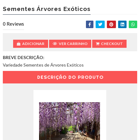
w
.
Sementes Árvores Exóticos
b
e
0
Reviews
n
i
g
a
ADICIONAR
VER CARRINHO
CHECKOUT
l
.
BREVE DESCRIÇÃO:
e
Variedade Sementes de Árvores Exóticos
u
DESCRIÇÃO DO PRODUTO