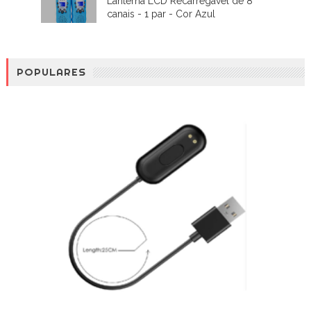
Lanterna LCD Recarregável de 8
canais - 1 par - Cor Azul
POPULARES