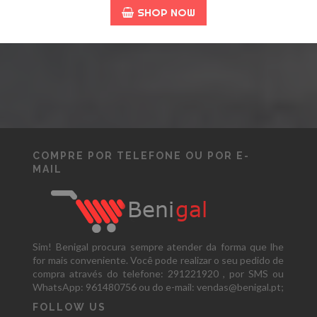
SHOP NOW
COMPRE POR TELEFONE OU POR E-
MAIL
Sim! Benigal procura sempre atender da forma que lhe
for mais conveniente. Você pode realizar o seu pedido de
compra através do telefone: 291221920 , por SMS ou
WhatsApp: 961480756 ou do e-mail: vendas@benigal.pt;
FOLLOW US