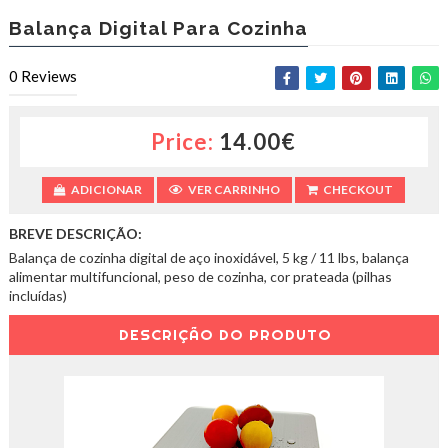
w
.
Balança Digital Para Cozinha
b
e
0
Reviews
n
i
g
a
Price:
14.00€
l
.
ADICIONAR
VER CARRINHO
CHECKOUT
e
u
BREVE DESCRIÇÃO:
Balança de cozinha digital de aço inoxidável, 5 kg / 11 lbs, balança
alimentar multifuncional, peso de cozinha, cor prateada (pilhas
incluídas)
DESCRIÇÃO DO PRODUTO