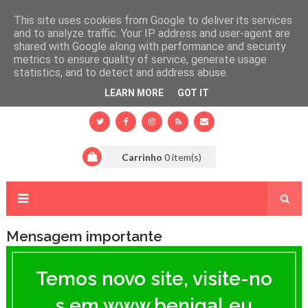
This site uses cookies from Google to deliver its services
and to analyze traffic. Your IP address and user-agent are
shared with Google along with performance and security
metrics to ensure quality of service, generate usage
statistics, and to detect and address abuse.
LEARN MORE
GOT IT
Carrinho
0
item(s)
Mensagem importante
T
e
Temos novo site, visite-no
m
o
s em www.benigal.eu
s