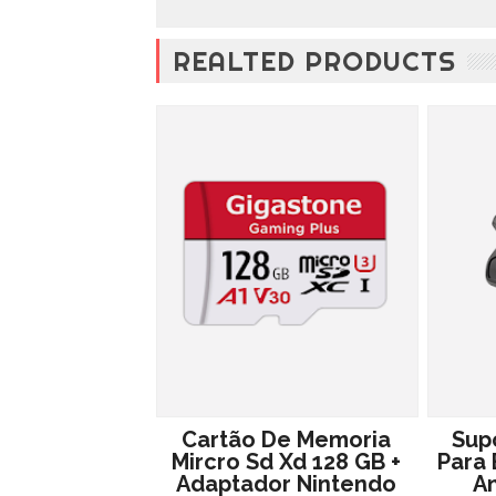
REALTED PRODUCTS
Cartão De Memoria
Sup
Mircro Sd Xd 128 GB +
Para 
Adaptador Nintendo
An