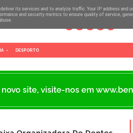
vendas@benigal.pt
eliver its services and to analyze traffic. Your IP address and 
ormance and security metrics to ensure quality of service, gen
abuse.
IA
DESPORTO
novo site, visite-nos em www.ben
aixa Organizadora De Dentes